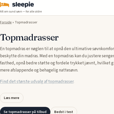
Alt om sund søvn — for alle aldre
Forside
»
Topmadrasser
Topmadrasser
En topmadras er nøglen til at opnå den ultimative søvnkomfor
beskytte din madras. Med en topmadras kan du justere senge
fasthed, opnå bedre støtte og fordele trykket jævnt, hvilket g
mere afslappende og behagelig nattesøvn.
Find det største udvalg af topmadrasser
.
Topmadrasser, også kaldet madrasto, fås i forskellige materia
Læs mere
memory foam, latex og skum, der tilbyder unikke fordele som
trykaflastning, åndbarhed og ekstra blødhed. Uanset om du s
Se topmadrasser på tilbud
Bedst i test