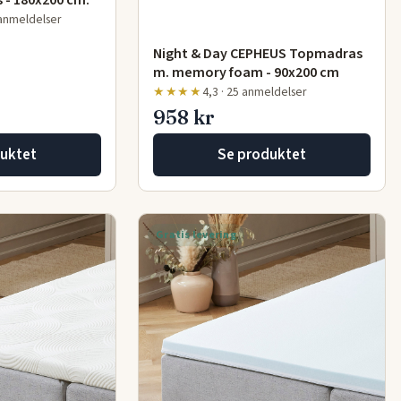
 - 180x200 cm.
 anmeldelser
Night & Day CEPHEUS Topmadras
m. memory foam - 90x200 cm
★★★★
4,3 · 25 anmeldelser
958 kr
uktet
Se produktet
Gratis levering