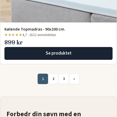
Kølende Topmadras - 90x200 cm.
★★★★★
4,7 · 2622 anmeldelser
899 kr
Se produktet
1
2
3
»
Forbedr din søvn med en