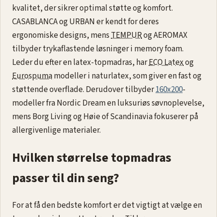
kvalitet, der sikrer optimal støtte og komfort.
CASABLANCA og URBAN er kendt for deres
ergonomiske designs, mens
TEMPUR
og AEROMAX
tilbyder trykaflastende løsninger i memory foam.
Leder du efter en latex-topmadras, har
ECO Latex
og
Eurospuma
modeller i naturlatex, som giver en fast og
støttende overflade. Derudover tilbyder
160x200
-
modeller fra Nordic Dream en luksuriøs søvnoplevelse,
mens Borg Living og Høie of Scandinavia fokuserer på
allergivenlige materialer.
Hvilken størrelse topmadras
passer til din seng?
For at få den bedste komfort er det vigtigt at vælge en