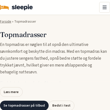
Me
Forside
»
Topmadrasser
Topmadrasser
En topmadras er nøglen til at opnå den ultimative
søvnkomfort og beskytte din madras. Med en topmadras kan
du justere sengens fasthed, opnå bedre støtte og fordele
trykket jævnt, hvilket giver en mere afslappende og
behagelig nattesøvn.
Find det største udvalg af topmadrasser
.
Læs mere
Topmadrasser, også kaldet madrasto, fås i forskellige
materialer som memory foam, latex og skum, der tilbyder
Se topmadrasser på tilbud
Bedst i test
unikke fordele som trykaflastning, åndbarhed og ekstra