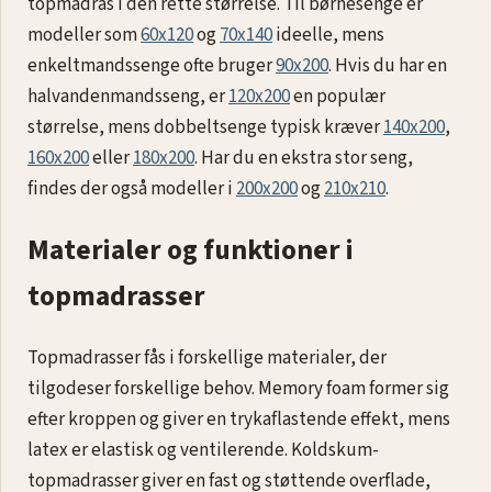
topmadras i den rette størrelse. Til børnesenge er
modeller som
60x120
og
70x140
ideelle, mens
enkeltmandssenge ofte bruger
90x200
. Hvis du har en
halvandenmandsseng, er
120x200
en populær
størrelse, mens dobbeltsenge typisk kræver
140x200
,
160x200
eller
180x200
. Har du en ekstra stor seng,
findes der også modeller i
200x200
og
210x210
.
Materialer og funktioner i
topmadrasser
Topmadrasser fås i forskellige materialer, der
tilgodeser forskellige behov. Memory foam former sig
efter kroppen og giver en trykaflastende effekt, mens
latex er elastisk og ventilerende. Koldskum-
topmadrasser giver en fast og støttende overflade,