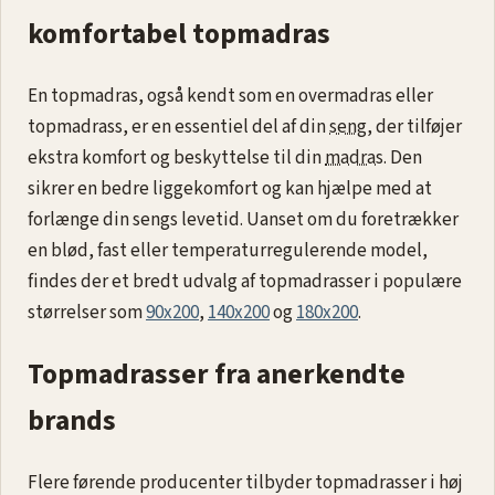
komfortabel topmadras
En topmadras, også kendt som en overmadras eller
topmadrass, er en essentiel del af din
seng
, der tilføjer
ekstra komfort og beskyttelse til din
madras
. Den
sikrer en bedre liggekomfort og kan hjælpe med at
forlænge din sengs levetid. Uanset om du foretrækker
en blød, fast eller temperaturregulerende model,
findes der et bredt udvalg af topmadrasser i populære
størrelser som
90x200
,
140x200
og
180x200
.
Topmadrasser fra anerkendte
brands
Flere førende producenter tilbyder topmadrasser i høj