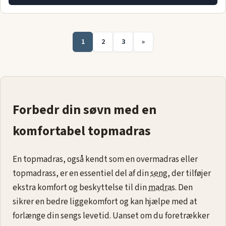
1
2
3
»
Forbedr din søvn med en
komfortabel topmadras
En topmadras, også kendt som en overmadras eller
topmadrass, er en essentiel del af din
seng
, der tilføjer
ekstra komfort og beskyttelse til din
madras
. Den
sikrer en bedre liggekomfort og kan hjælpe med at
forlænge din sengs levetid. Uanset om du foretrækker