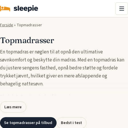
Me
Forside
»
Topmadrasser
Topmadrasser
En topmadras er nøglen til at opnå den ultimative
søvnkomfort og beskytte din madras. Med en topmadras kan
du justere sengens fasthed, opnå bedre støtte og fordele
trykket jævnt, hvilket giver en mere afslappende og
behagelig nattesøvn.
Find det største udvalg af topmadrasser
.
Læs mere
Topmadrasser, også kaldet madrasto, fås i forskellige
materialer som memory foam, latex og skum, der tilbyder
Se topmadrasser på tilbud
Bedst i test
unikke fordele som trykaflastning, åndbarhed og ekstra