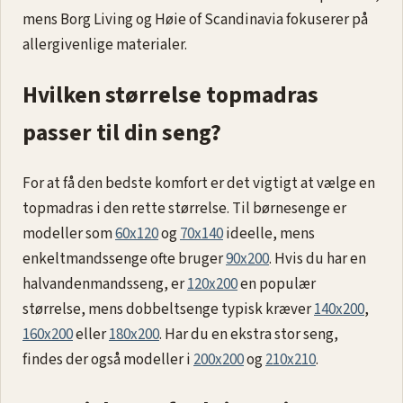
mens Borg Living og Høie of Scandinavia fokuserer på
allergivenlige materialer.
Hvilken størrelse topmadras
passer til din seng?
For at få den bedste komfort er det vigtigt at vælge en
topmadras i den rette størrelse. Til børnesenge er
modeller som
60x120
og
70x140
ideelle, mens
enkeltmandssenge ofte bruger
90x200
. Hvis du har en
halvandenmandsseng, er
120x200
en populær
størrelse, mens dobbeltsenge typisk kræver
140x200
,
160x200
eller
180x200
. Har du en ekstra stor seng,
findes der også modeller i
200x200
og
210x210
.