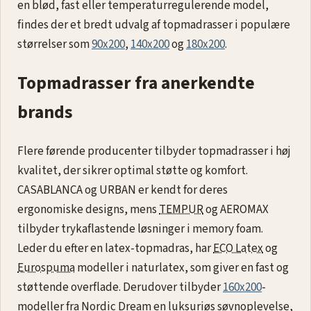
en blød, fast eller temperaturregulerende model,
findes der et bredt udvalg af topmadrasser i populære
størrelser som
90x200
,
140x200
og
180x200
.
Topmadrasser fra anerkendte
brands
Flere førende producenter tilbyder topmadrasser i høj
kvalitet, der sikrer optimal støtte og komfort.
CASABLANCA og URBAN er kendt for deres
ergonomiske designs, mens
TEMPUR
og AEROMAX
tilbyder trykaflastende løsninger i memory foam.
Leder du efter en latex-topmadras, har
ECO Latex
og
Eurospuma
modeller i naturlatex, som giver en fast og
støttende overflade. Derudover tilbyder
160x200
-
modeller fra Nordic Dream en luksuriøs søvnoplevelse,