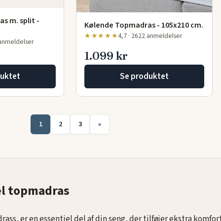
 m. split -
Kølende Topmadras - 105x210 cm.
★★★★★
4,7 · 2622 anmeldelser
 anmeldelser
1.099 kr
uktet
Se produktet
1
2
3
»
el topmadras
ss, er en essentiel del af din
seng
, der tilføjer ekstra komfor