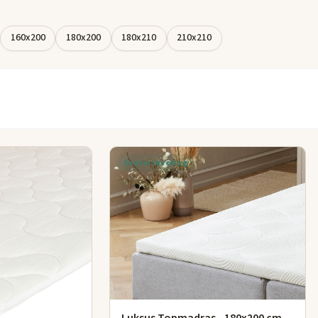
, der
160x200
180x200
180x210
210x210
 seng med
e, der
Gratis levering