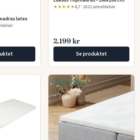
Luksus Topmadras - 180x200 cm.
★★★★★
4,7 · 2622 anmeldelser
madras latex
eldelser
2.199 kr
uktet
Se produktet
Gratis levering