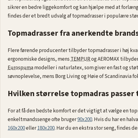
sikrer en bedre liggekomfort og kan hjælpe med at forlæn
findes der et bredt udvalg af topmadrasser i populære stø
Topmadrasser fra anerkendte brand
Flere førende producenter tilbyder topmadrasser i høj kva
ergonomiske designs, mens
TEMPUR
og AEROMAX tilbyder 
Eurospuma
modeller i naturlatex, som giver en fast og st
søvnoplevelse, mens Borg Living og Høie of Scandinavia fok
Hvilken størrelse topmadras passer t
For at få den bedste komfort er det vigtigt at vælge en to
enkeltmandssenge ofte bruger
90x200
. Hvis du har en ha
160x200
eller
180x200
. Har du en ekstra stor seng, findes d