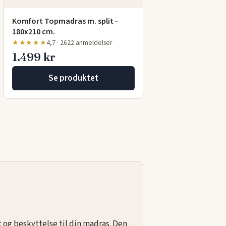
Komfort Topmadras m. split -
180x210 cm.
★★★★★
4,7 · 2622 anmeldelser
1.499 kr
Se produktet
t og beskyttelse til din
madras
. Den