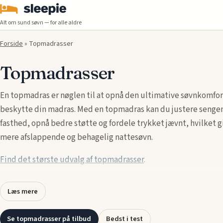
Alt om sund søvn — for alle aldre
Forside
»
Topmadrasser
Topmadrasser
En topmadras er nøglen til at opnå den ultimative søvnkomfor
beskytte din madras. Med en topmadras kan du justere senge
fasthed, opnå bedre støtte og fordele trykket jævnt, hvilket g
mere afslappende og behagelig nattesøvn.
Find det største udvalg af topmadrasser
.
Topmadrasser, også kaldet madrasto, fås i forskellige materia
Læs mere
memory foam, latex og skum, der tilbyder unikke fordele som
trykaflastning, åndbarhed og ekstra blødhed. Uanset om du s
Se topmadrasser på tilbud
Bedst i test