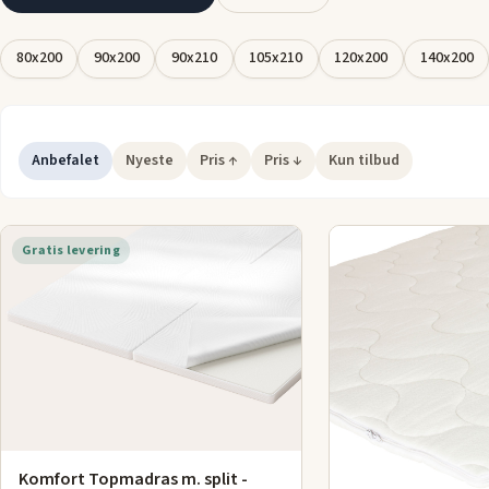
blød eller fast overflade, kan du finde den perfekte topmadras
passer til dine behov og forbedrer din samlede soveoplevelse.
80x200
90x200
90x210
105x210
120x200
140x200
Find din ideelle topmadras:
Gå på opdagelse i vores udvalg af topmadrasser og tilpas din
den rette komfort. Beskyt din madras og opnå en søvnoplevels
Anbefalet
Nyeste
Pris ↑
Pris ↓
Kun tilbud
giver dig den støtte og afslapning, du fortjener.
Gratis levering
Komfort Topmadras m. split -