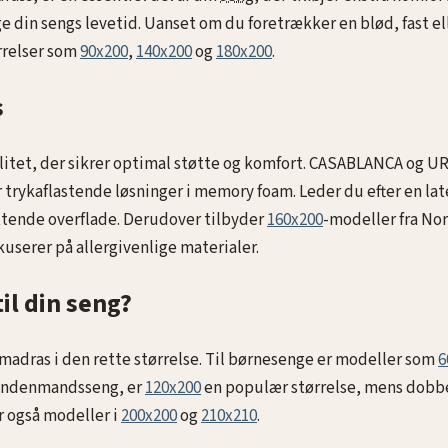
ge din sengs levetid. Uanset om du foretrækker en blød, fast 
rrelser som
90x200
,
140x200
og
180x200
.
s
litet, der sikrer optimal støtte og komfort. CASABLANCA og U
trykaflastende løsninger i memory foam. Leder du efter en la
øttende overflade. Derudover tilbyder
160x200
-modeller fra No
userer på allergivenlige materialer.
il din seng?
pmadras i den rette størrelse. Til børnesenge er modeller som
6
lvandenmandsseng, er
120x200
en populær størrelse, mens dobb
er også modeller i
200x200
og
210x210
.