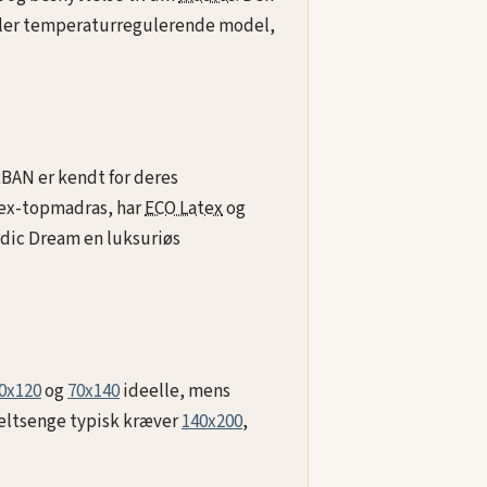
eller temperaturregulerende model,
RBAN er kendt for deres
tex-topmadras, har
ECO Latex
og
rdic Dream en luksuriøs
0x120
og
70x140
ideelle, mens
eltsenge typisk kræver
140x200
,