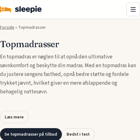
Me
Forside
»
Topmadrasser
Topmadrasser
En topmadras er nøglen til at opnå den ultimative
søvnkomfort og beskytte din madras. Med en topmadras kan
du justere sengens fasthed, opnå bedre støtte og fordele
trykket jævnt, hvilket giver en mere afslappende og
behagelig nattesøvn.
Find det største udvalg af topmadrasser
.
Læs mere
Topmadrasser, også kaldet madrasto, fås i forskellige
materialer som memory foam, latex og skum, der tilbyder
Se topmadrasser på tilbud
Bedst i test
unikke fordele som trykaflastning, åndbarhed og ekstra