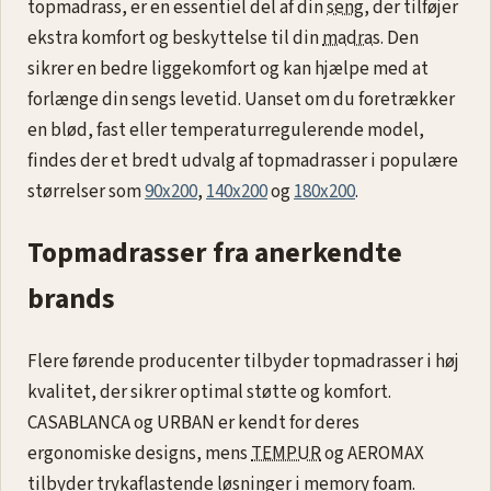
topmadrass, er en essentiel del af din
seng
, der tilføjer
ekstra komfort og beskyttelse til din
madras
. Den
sikrer en bedre liggekomfort og kan hjælpe med at
forlænge din sengs levetid. Uanset om du foretrækker
en blød, fast eller temperaturregulerende model,
findes der et bredt udvalg af topmadrasser i populære
størrelser som
90x200
,
140x200
og
180x200
.
Topmadrasser fra anerkendte
brands
Flere førende producenter tilbyder topmadrasser i høj
kvalitet, der sikrer optimal støtte og komfort.
CASABLANCA og URBAN er kendt for deres
ergonomiske designs, mens
TEMPUR
og AEROMAX
tilbyder trykaflastende løsninger i memory foam.