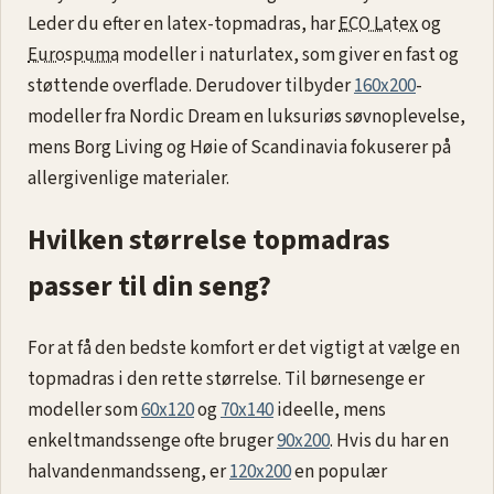
Leder du efter en latex-topmadras, har
ECO Latex
og
Eurospuma
modeller i naturlatex, som giver en fast og
støttende overflade. Derudover tilbyder
160x200
-
modeller fra Nordic Dream en luksuriøs søvnoplevelse,
mens Borg Living og Høie of Scandinavia fokuserer på
allergivenlige materialer.
Hvilken størrelse topmadras
passer til din seng?
For at få den bedste komfort er det vigtigt at vælge en
topmadras i den rette størrelse. Til børnesenge er
modeller som
60x120
og
70x140
ideelle, mens
enkeltmandssenge ofte bruger
90x200
. Hvis du har en
halvandenmandsseng, er
120x200
en populær