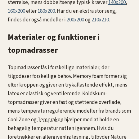
størrelse, mens dobbeltsenge typisk kræver
140x200
,
160x200
eller
180x200
. Har du en ekstra stor seng,
findes der også modeller i
200x200
og
210x210
.
Materialer og funktioner i
topmadrasser
Topmadrasser fås i forskellige materialer, der
tilgodeser forskellige behov. Memory foam former sig
efter kroppen og giver en trykaflastende effekt, mens
latex er elastisk og ventilerende. Koldskum-
topmadrasser giver en fast og støttende overflade,
mens temperaturregulerende modeller fra brands som
Cool Zone og
Temprakon
hjælper med at holde en
behagelig temperatur natten igennem. Hvis du
foretrækker en allergivenlig løsning, tilbyder Nature