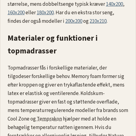
størrelse, mens dobbeltsenge typisk kræver
140x200
,
160x200
eller
180x200
. Har du en ekstra stor seng,
findes der også modeller i
200x200
og
210x210
.
Materialer og funktioner i
topmadrasser
Topmadrasser fås i forskellige materialer, der
tilgodeser forskellige behov. Memory foam former sig
efter kroppen og giver en trykaflastende effekt, mens
latex er elastisk og ventilerende. Koldskum-
topmadrasser giver en fast og støttende overflade,
mens temperaturregulerende modeller fra brands som
Cool Zone og
Temprakon
hjælper med at holde en
behagelig temperatur natten igennem. Hvis du