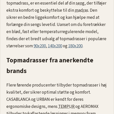
topmadrass, er en essentiel del af din
seng
, der tilføjer
ekstra komfort og beskyttelse til din
madras
. Den
sikrer en bedre liggekomfort og kan hjælpe med at
forlænge din sengs levetid. Uanset om du foretrækker
en blød, fast eller temperaturregulerende model,
findes der et bredt udvalg af topmadrasser i populære
størrelser som
90x200
,
140x200
og
180x200
.
Topmadrasser fra anerkendte
brands
Flere førende producenter tilbyder topmadrasser i høj
kvalitet, der sikrer optimal støtte og komfort.
CASABLANCA og URBAN er kendt for deres
ergonomiske designs, mens
TEMPUR
og AEROMAX
tilbyder trykaflastende løsninger i memory foam.