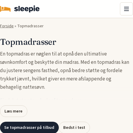
Me
Forside
»
Topmadrasser
Topmadrasser
En topmadras er nøglen til at opnå den ultimative
søvnkomfort og beskytte din madras. Med en topmadras kan
du justere sengens fasthed, opnå bedre støtte og fordele
trykket jævnt, hvilket giver en mere afslappende og
behagelig nattesøvn.
Find det største udvalg af topmadrasser
.
Læs mere
Topmadrasser, også kaldet madrasto, fås i forskellige
materialer som memory foam, latex og skum, der tilbyder
Se topmadrasser på tilbud
Bedst i test
unikke fordele som trykaflastning, åndbarhed og ekstra