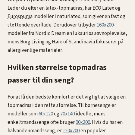
Leder du efter en latex-topmadras, har
ECO Latex
og
Eurospuma
modeller i naturlatex, som giver en fast og
støttende overflade. Derudover tilbyder
160x200
-
modeller fra Nordic Dream en luksuriøs søvnoplevelse,
mens Borg Living og Høie of Scandinavia fokuserer på
allergivenlige materialer.
Hvilken størrelse topmadras
passer til din seng?
For at få den bedste komfort er det vigtigt at vælge en
topmadras i den rette størrelse. Til børnesenge er
modeller som
60x120
og
70x140
ideelle, mens
enkeltmandssenge ofte bruger
90x200
. Hvis du har en
halvandenmandsseng, er
120x200
en populær